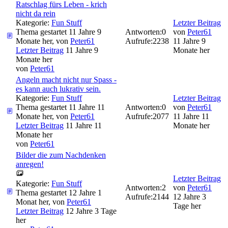
Ratschlag fürs Leben - krich
nicht da rein
Kategorie:
Fun Stuff
Letzter Beitrag
Thema gestartet 11 Jahre 9
Antworten:
0
von
Peter61
Monate her, von
Peter61
Aufrufe:
2238
11 Jahre 9
Letzter Beitrag
11 Jahre 9
Monate her
Monate her
von
Peter61
Angeln macht nicht nur Spass -
es kann auch lukrativ sein.
Kategorie:
Fun Stuff
Letzter Beitrag
Thema gestartet 11 Jahre 11
Antworten:
0
von
Peter61
Monate her, von
Peter61
Aufrufe:
2077
11 Jahre 11
Letzter Beitrag
11 Jahre 11
Monate her
Monate her
von
Peter61
Bilder die zum Nachdenken
anregen!
Letzter Beitrag
Kategorie:
Fun Stuff
Antworten:
2
von
Peter61
Thema gestartet 12 Jahre 1
Aufrufe:
2144
12 Jahre 3
Monat her, von
Peter61
Tage her
Letzter Beitrag
12 Jahre 3 Tage
her