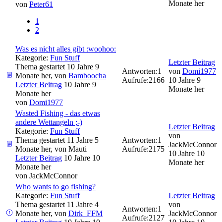
Monate her
von
Peter61
1
2
Was es nicht alles gibt :woohoo:
Kategorie:
Fun Stuff
Letzter Beitrag
Thema gestartet 10 Jahre 9
Antworten:
1
von
Domi1977
Monate her, von
Bamboocha
Aufrufe:
2166
10 Jahre 9
Letzter Beitrag
10 Jahre 9
Monate her
Monate her
von
Domi1977
Wasted Fishing - das etwas
andere Wettangeln ;-)
Letzter Beitrag
Kategorie:
Fun Stuff
von
Thema gestartet 11 Jahre 5
Antworten:
1
JackMcConnor
Monate her, von
Mauti
Aufrufe:
2175
10 Jahre 10
Letzter Beitrag
10 Jahre 10
Monate her
Monate her
von
JackMcConnor
Who wants to go fishing?
Kategorie:
Fun Stuff
Letzter Beitrag
Thema gestartet 11 Jahre 4
von
Antworten:
1
Monate her, von
Dirk_FFM
JackMcConnor
Aufrufe:
2127