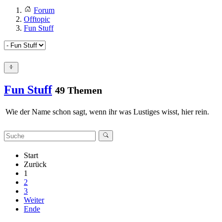
Forum
Offtopic
Fun Stuff
Fun Stuff
49 Themen
Wie der Name schon sagt, wenn ihr was Lustiges wisst, hier rein.
Start
Zurück
1
2
3
Weiter
Ende