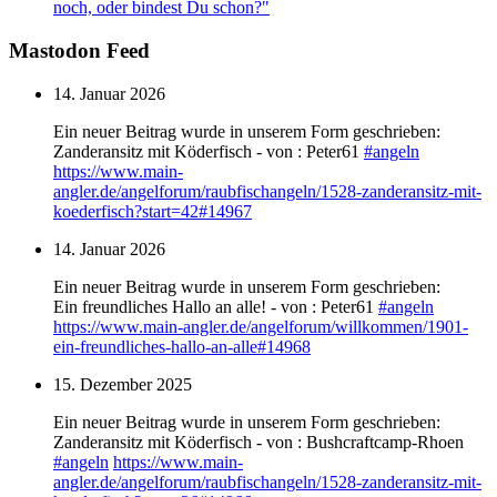
noch, oder bindest Du schon?"
Mastodon Feed
14. Januar 2026
Ein neuer Beitrag wurde in unserem Form geschrieben:
Zanderansitz mit Köderfisch - von : Peter61
#
angeln
https://www.
main-
angler.de/angelforum/raub
fischangeln/1528-zanderansitz-mit-
koederfisch?start=42#14967
14. Januar 2026
Ein neuer Beitrag wurde in unserem Form geschrieben:
Ein freundliches Hallo an alle! - von : Peter61
#
angeln
https://www.
main-angler.de/angelforum/will
kommen/1901-
ein-freundliches-hallo-an-alle#14968
15. Dezember 2025
Ein neuer Beitrag wurde in unserem Form geschrieben:
Zanderansitz mit Köderfisch - von : Bushcraftcamp-Rhoen
#
angeln
https://www.
main-
angler.de/angelforum/raub
fischangeln/1528-zanderansitz-mit-