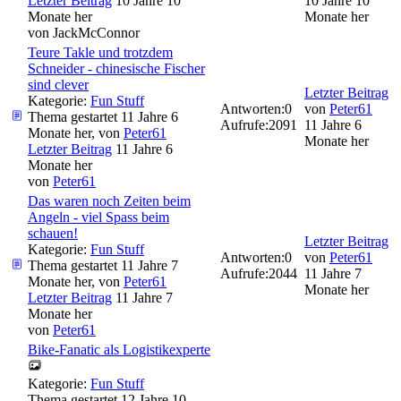
Letzter Beitrag
10 Jahre 10
10 Jahre 10
Monate her
Monate her
von
JackMcConnor
Teure Takle und trotzdem
Schneider - chinesische Fischer
sind clever
Letzter Beitrag
Kategorie:
Fun Stuff
Antworten:
0
von
Peter61
Thema gestartet 11 Jahre 6
Aufrufe:
2091
11 Jahre 6
Monate her, von
Peter61
Monate her
Letzter Beitrag
11 Jahre 6
Monate her
von
Peter61
Das waren noch Zeiten beim
Angeln - viel Spass beim
schauen!
Letzter Beitrag
Kategorie:
Fun Stuff
Antworten:
0
von
Peter61
Thema gestartet 11 Jahre 7
Aufrufe:
2044
11 Jahre 7
Monate her, von
Peter61
Monate her
Letzter Beitrag
11 Jahre 7
Monate her
von
Peter61
Bike-Fanatic als Logistikexperte
Kategorie:
Fun Stuff
Thema gestartet 12 Jahre 10