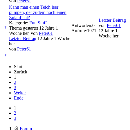
von
Peter61
Kann man einen Teich leer
pumpen, der zudem noch einen
Zulauf hat?
Letzter Beitrag
Kategorie:
Fun Stuff
Antworten:
0
von
Peter61
Thema gestartet 12 Jahre 1
Aufrufe:
1971
12 Jahre 1
Woche her, von
Peter61
Woche her
Letzter Beitrag
12 Jahre 1 Woche
her
von
Peter61
Start
Zurück
1
2
3
Weiter
Ende
1
2
3
Forum