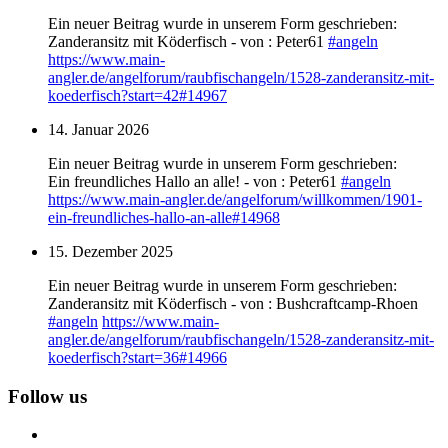
Ein neuer Beitrag wurde in unserem Form geschrieben:
Zanderansitz mit Köderfisch - von : Peter61
#
angeln
https://www.
main-
angler.de/angelforum/raub
fischangeln/1528-zanderansitz-mit-
koederfisch?start=42#14967
14. Januar 2026
Ein neuer Beitrag wurde in unserem Form geschrieben:
Ein freundliches Hallo an alle! - von : Peter61
#
angeln
https://www.
main-angler.de/angelforum/will
kommen/1901-
ein-freundliches-hallo-an-alle#14968
15. Dezember 2025
Ein neuer Beitrag wurde in unserem Form geschrieben:
Zanderansitz mit Köderfisch - von : Bushcraftcamp-Rhoen
#
angeln
https://www.
main-
angler.de/angelforum/raub
fischangeln/1528-zanderansitz-mit-
koederfisch?start=36#14966
Follow us