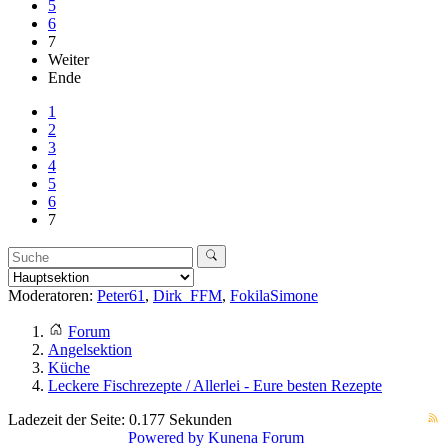
5
6
7
Weiter
Ende
1
2
3
4
5
6
7
Moderatoren:
Peter61
,
Dirk_FFM
,
FokilaSimone
Forum
Angelsektion
Küche
Leckere Fischrezepte / Allerlei - Eure besten Rezepte
Ladezeit der Seite: 0.177 Sekunden
Powered by
Kunena Forum