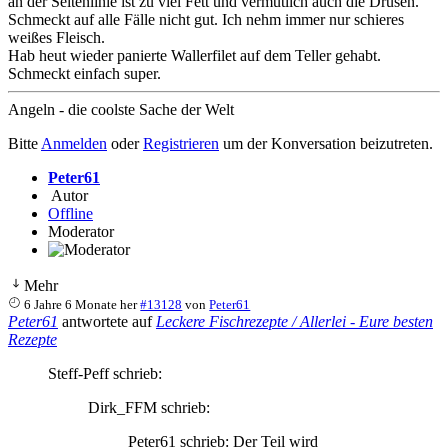
an der Seitenlinie ist zu viel Fett und vermutlich auch die Drüsen.
Schmeckt auf alle Fälle nicht gut. Ich nehm immer nur schieres
weißes Fleisch.
Hab heut wieder panierte Wallerfilet auf dem Teller gehabt.
Schmeckt einfach super.
Angeln - die coolste Sache der Welt
Bitte
Anmelden
oder
Registrieren
um der Konversation beizutreten.
Peter61
Autor
Offline
Moderator
Mehr
6 Jahre 6 Monate her
#13128
von
Peter61
Peter61
antwortete auf
Leckere Fischrezepte / Allerlei - Eure besten
Rezepte
Steff-Peff schrieb:
Dirk_FFM schrieb:
Peter61 schrieb: Der Teil wird