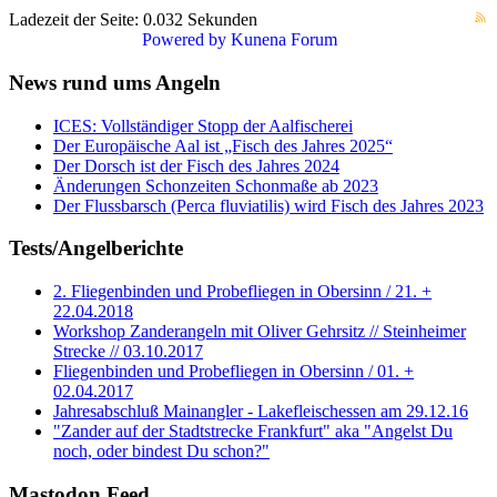
Ladezeit der Seite: 0.032 Sekunden
Powered by
Kunena Forum
News rund ums Angeln
ICES: Vollständiger Stopp der Aalfischerei
Der Europäische Aal ist „Fisch des Jahres 2025“
Der Dorsch ist der Fisch des Jahres 2024
Änderungen Schonzeiten Schonmaße ab 2023
Der Flussbarsch (Perca fluviatilis) wird Fisch des Jahres 2023
Tests/Angelberichte
2. Fliegenbinden und Probefliegen in Obersinn / 21. +
22.04.2018
Workshop Zanderangeln mit Oliver Gehrsitz // Steinheimer
Strecke // 03.10.2017
Fliegenbinden und Probefliegen in Obersinn / 01. +
02.04.2017
Jahresabschluß Mainangler - Lakefleischessen am 29.12.16
"Zander auf der Stadtstrecke Frankfurt" aka "Angelst Du
noch, oder bindest Du schon?"
Mastodon Feed