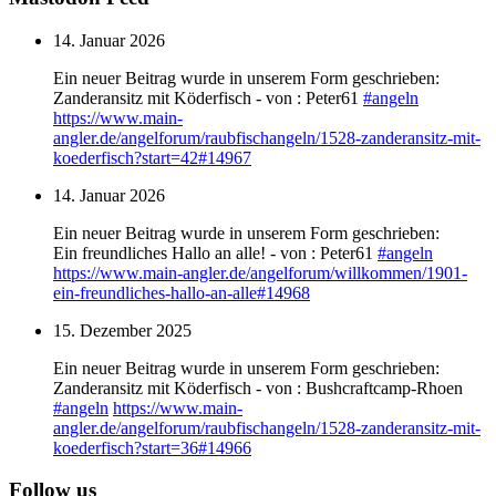
14. Januar 2026
Ein neuer Beitrag wurde in unserem Form geschrieben:
Zanderansitz mit Köderfisch - von : Peter61
#
angeln
https://www.
main-
angler.de/angelforum/raub
fischangeln/1528-zanderansitz-mit-
koederfisch?start=42#14967
14. Januar 2026
Ein neuer Beitrag wurde in unserem Form geschrieben:
Ein freundliches Hallo an alle! - von : Peter61
#
angeln
https://www.
main-angler.de/angelforum/will
kommen/1901-
ein-freundliches-hallo-an-alle#14968
15. Dezember 2025
Ein neuer Beitrag wurde in unserem Form geschrieben:
Zanderansitz mit Köderfisch - von : Bushcraftcamp-Rhoen
#
angeln
https://www.
main-
angler.de/angelforum/raub
fischangeln/1528-zanderansitz-mit-
koederfisch?start=36#14966
Follow us