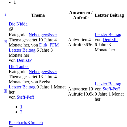
1
Antworten /
Thema
Letzter Beitrag
Aufrufe
Die Nidda
Letzter Beitrag
Kategorie:
Nebengewässer
Antworten:
4
von
DenizJP
Thema gestartet 10 Jahre 4
Aufrufe:
3636
6 Jahre 3
Monate her, von
Dirk_FFM
Monate her
Letzter Beitrag
6 Jahre 3
Monate her
von
DenizJP
Die Tauber
Kategorie:
Nebengewässer
Thema gestartet 13 Jahre 4
Monate her, von
Sveba
Letzter Beitrag
Letzter Beitrag
9 Jahre 1 Monat
Antworten:
10
von
Steff-Peff
her
Aufrufe:
10.6k
9 Jahre 1 Monat
von
Steff-Peff
her
1
2
Pleichach/Kürnach