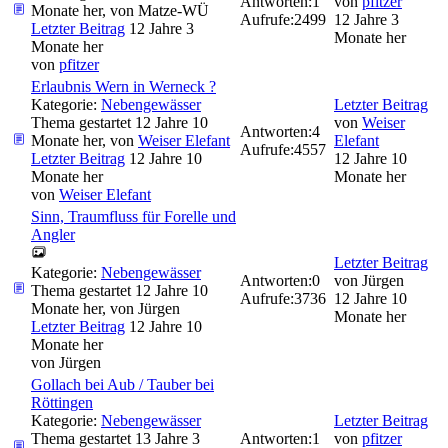
Antworten:
1
von
pfitzer
Monate her, von
Matze-WÜ
Aufrufe:
2499
12 Jahre 3
Letzter Beitrag
12 Jahre 3
Monate her
Monate her
von
pfitzer
Erlaubnis Wern in Werneck ?
Kategorie:
Nebengewässer
Letzter Beitrag
Thema gestartet 12 Jahre 10
von
Weiser
Antworten:
4
Monate her, von
Weiser Elefant
Elefant
Aufrufe:
4557
Letzter Beitrag
12 Jahre 10
12 Jahre 10
Monate her
Monate her
von
Weiser Elefant
Sinn, Traumfluss für Forelle und
Angler
Letzter Beitrag
Kategorie:
Nebengewässer
Antworten:
0
von
Jürgen
Thema gestartet 12 Jahre 10
Aufrufe:
3736
12 Jahre 10
Monate her, von
Jürgen
Monate her
Letzter Beitrag
12 Jahre 10
Monate her
von
Jürgen
Gollach bei Aub / Tauber bei
Röttingen
Kategorie:
Nebengewässer
Letzter Beitrag
Thema gestartet 13 Jahre 3
Antworten:
1
von
pfitzer