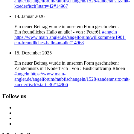
angler.de/angelforum/raub
fischangeln/1528-zanderansitz-mit-
koederfisch?start=42#14967
14. Januar 2026
Ein neuer Beitrag wurde in unserem Form geschrieben:
Ein freundliches Hallo an alle! - von : Peter61
#
angeln
https://www.
main-angler.de/angelforum/will
kommen/1901-
ein-freundliches-hallo-an-alle#14968
15. Dezember 2025
Ein neuer Beitrag wurde in unserem Form geschrieben:
Zanderansitz mit Köderfisch - von : Bushcraftcamp-Rhoen
#
angeln
https://www.
main-
angler.de/angelforum/raub
fischangeln/1528-zanderansitz-mit-
koederfisch?start=36#14966
Follow us