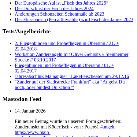
Der Europäische Aal ist „Fisch des Jahres 2025“
Der Dorsch ist der Fisch des Jahres 2024
Änderungen Schonzeiten Schonmaße ab 2023
Der Flussbarsch (Perca fluviatilis) wird Fisch des Jahres 2023
Tests/Angelberichte
2. Fliegenbinden und Probefliegen in Obersinn / 21. +
22.04.2018
Workshop Zanderangeln mit Oliver Gehrsitz // Steinheimer
Strecke // 03.10.2017
Fliegenbinden und Probefliegen in Obersinn / 01. +
02.04.2017
Jahresabschluß Mainangler - Lakefleischessen am 29.12.16
"Zander auf der Stadtstrecke Frankfurt" aka "Angelst Du
noch, oder bindest Du schon?"
Mastodon Feed
14. Januar 2026
Ein neuer Beitrag wurde in unserem Form geschrieben:
Zanderansitz mit Köderfisch - von : Peter61
#
angeln
https://www.
main-