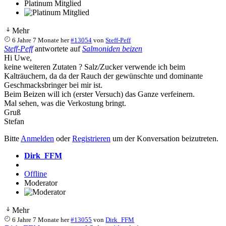
Platinum Mitglied
Mehr
6 Jahre 7 Monate her
#13054
von
Steff-Peff
Steff-Peff
antwortete auf
Salmoniden beizen
Hi Uwe,
keine weiteren Zutaten ? Salz/Zucker verwende ich beim
Kalträuchern, da da der Rauch der gewünschte und dominante
Geschmacksbringer bei mir ist.
Beim Beizen will ich (erster Versuch) das Ganze verfeinern.
Mal sehen, was die Verkostung bringt.
Gruß
Stefan
Bitte
Anmelden
oder
Registrieren
um der Konversation beizutreten.
Dirk_FFM
Offline
Moderator
Mehr
6 Jahre 7 Monate her
#13055
von
Dirk_FFM