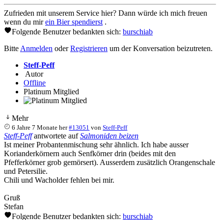
Zufrieden mit unserem Service hier? Dann würde ich mich freuen
wenn du mir
ein Bier spendierst
.
Folgende Benutzer bedankten sich:
burschiab
Bitte
Anmelden
oder
Registrieren
um der Konversation beizutreten.
Steff-Peff
Autor
Offline
Platinum Mitglied
Mehr
6 Jahre 7 Monate her
#13051
von
Steff-Peff
Steff-Peff
antwortete auf
Salmoniden beizen
Ist meiner Probantenmischung sehr ähnlich. Ich habe ausser
Korianderkörnern auch Senfkörner drin (beides mit den
Pfefferkörner grob gemörsert). Ausserdem zusätzlich Orangenschale
und Petersilie.
Chili und Wacholder fehlen bei mir.
Gruß
Stefan
Folgende Benutzer bedankten sich:
burschiab