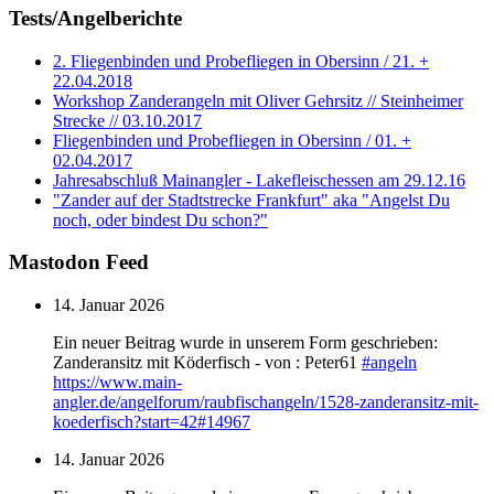
Tests/Angelberichte
2. Fliegenbinden und Probefliegen in Obersinn / 21. +
22.04.2018
Workshop Zanderangeln mit Oliver Gehrsitz // Steinheimer
Strecke // 03.10.2017
Fliegenbinden und Probefliegen in Obersinn / 01. +
02.04.2017
Jahresabschluß Mainangler - Lakefleischessen am 29.12.16
"Zander auf der Stadtstrecke Frankfurt" aka "Angelst Du
noch, oder bindest Du schon?"
Mastodon Feed
14. Januar 2026
Ein neuer Beitrag wurde in unserem Form geschrieben:
Zanderansitz mit Köderfisch - von : Peter61
#
angeln
https://www.
main-
angler.de/angelforum/raub
fischangeln/1528-zanderansitz-mit-
koederfisch?start=42#14967
14. Januar 2026