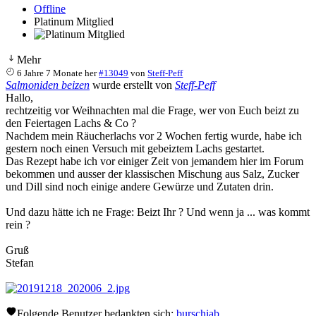
Offline
Platinum Mitglied
Mehr
6 Jahre 7 Monate her
#13049
von
Steff-Peff
Salmoniden beizen
wurde erstellt von
Steff-Peff
Hallo,
rechtzeitig vor Weihnachten mal die Frage, wer von Euch beizt zu
den Feiertagen Lachs & Co ?
Nachdem mein Räucherlachs vor 2 Wochen fertig wurde, habe ich
gestern noch einen Versuch mit gebeiztem Lachs gestartet.
Das Rezept habe ich vor einiger Zeit von jemandem hier im Forum
bekommen und ausser der klassischen Mischung aus Salz, Zucker
und Dill sind noch einige andere Gewürze und Zutaten drin.
Und dazu hätte ich ne Frage: Beizt Ihr ? Und wenn ja ... was kommt
rein ?
Gruß
Stefan
Folgende Benutzer bedankten sich:
burschiab