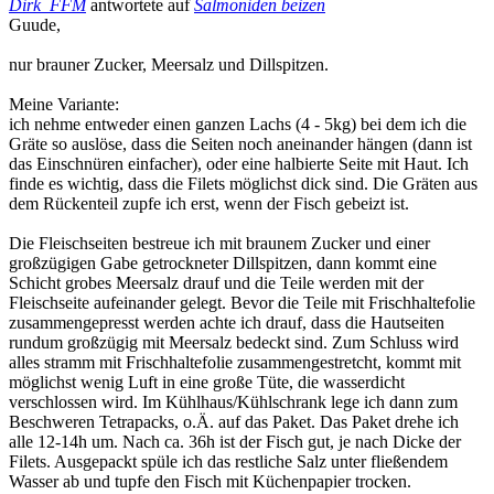
Dirk_FFM
antwortete auf
Salmoniden beizen
Guude,
nur brauner Zucker, Meersalz und Dillspitzen.
Meine Variante:
ich nehme entweder einen ganzen Lachs (4 - 5kg) bei dem ich die
Gräte so auslöse, dass die Seiten noch aneinander hängen (dann ist
das Einschnüren einfacher), oder eine halbierte Seite mit Haut. Ich
finde es wichtig, dass die Filets möglichst dick sind. Die Gräten aus
dem Rückenteil zupfe ich erst, wenn der Fisch gebeizt ist.
Die Fleischseiten bestreue ich mit braunem Zucker und einer
großzügigen Gabe getrockneter Dillspitzen, dann kommt eine
Schicht grobes Meersalz drauf und die Teile werden mit der
Fleischseite aufeinander gelegt. Bevor die Teile mit Frischhaltefolie
zusammengepresst werden achte ich drauf, dass die Hautseiten
rundum großzügig mit Meersalz bedeckt sind. Zum Schluss wird
alles stramm mit Frischhaltefolie zusammengestretcht, kommt mit
möglichst wenig Luft in eine große Tüte, die wasserdicht
verschlossen wird. Im Kühlhaus/Kühlschrank lege ich dann zum
Beschweren Tetrapacks, o.Ä. auf das Paket. Das Paket drehe ich
alle 12-14h um. Nach ca. 36h ist der Fisch gut, je nach Dicke der
Filets. Ausgepackt spüle ich das restliche Salz unter fließendem
Wasser ab und tupfe den Fisch mit Küchenpapier trocken.