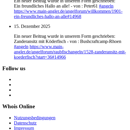
Ein neuer Beitrag wurde in unserem Form geschrieben:
Ein freundliches Hallo an alle! - von : Peter61
#
angeln
https://www.
main-angler.de/angelforum/will
kommen/1901-
ein-freundliches-hallo-an-alle#14968
15. Dezember 2025
Ein neuer Beitrag wurde in unserem Form geschrieben:
Zanderansitz mit Köderfisch - von : Bushcraftcamp-Rhoen
#
angeln
https://www.
main-
angler.de/angelforum/raub
fischangeln/1528-zanderansitz-mit-
koederfisch?start=36#14966
Follow us
Whois Online
Nutzungsbedingungen
Datenschutz
Impressum