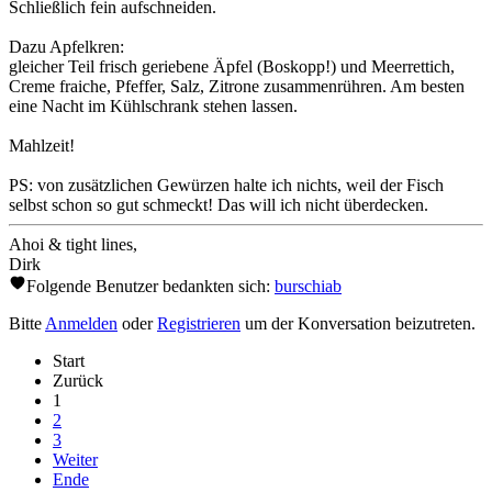
Schließlich fein aufschneiden.
Dazu Apfelkren:
gleicher Teil frisch geriebene Äpfel (Boskopp!) und Meerrettich,
Creme fraiche, Pfeffer, Salz, Zitrone zusammenrühren. Am besten
eine Nacht im Kühlschrank stehen lassen.
Mahlzeit!
PS: von zusätzlichen Gewürzen halte ich nichts, weil der Fisch
selbst schon so gut schmeckt! Das will ich nicht überdecken.
Ahoi & tight lines,
Dirk
Folgende Benutzer bedankten sich:
burschiab
Bitte
Anmelden
oder
Registrieren
um der Konversation beizutreten.
Start
Zurück
1
2
3
Weiter
Ende