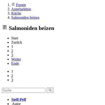
Forum
Angelsektion
Küche
Salmoniden beizen
Salmoniden beizen
Start
Zurück
1
2
3
Weiter
Ende
1
2
3
Steff-Peff
Autor