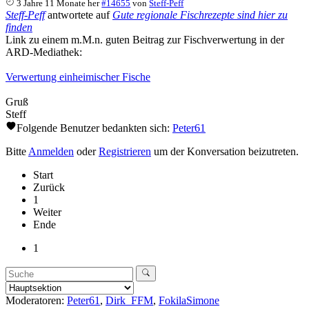
3 Jahre 11 Monate her
#14655
von
Steff-Peff
Steff-Peff
antwortete auf
Gute regionale Fischrezepte sind hier zu
finden
Link zu einem m.M.n. guten Beitrag zur Fischverwertung in der
ARD-Mediathek:
Verwertung einheimischer Fische
Gruß
Steff
Folgende Benutzer bedankten sich:
Peter61
Bitte
Anmelden
oder
Registrieren
um der Konversation beizutreten.
Start
Zurück
1
Weiter
Ende
1
Moderatoren:
Peter61
,
Dirk_FFM
,
FokilaSimone