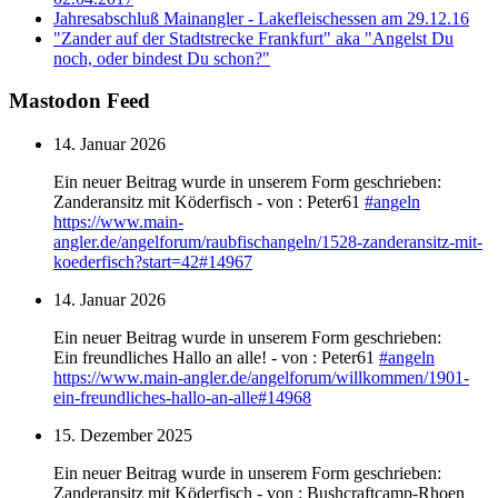
Jahresabschluß Mainangler - Lakefleischessen am 29.12.16
"Zander auf der Stadtstrecke Frankfurt" aka "Angelst Du
noch, oder bindest Du schon?"
Mastodon Feed
14. Januar 2026
Ein neuer Beitrag wurde in unserem Form geschrieben:
Zanderansitz mit Köderfisch - von : Peter61
#
angeln
https://www.
main-
angler.de/angelforum/raub
fischangeln/1528-zanderansitz-mit-
koederfisch?start=42#14967
14. Januar 2026
Ein neuer Beitrag wurde in unserem Form geschrieben:
Ein freundliches Hallo an alle! - von : Peter61
#
angeln
https://www.
main-angler.de/angelforum/will
kommen/1901-
ein-freundliches-hallo-an-alle#14968
15. Dezember 2025
Ein neuer Beitrag wurde in unserem Form geschrieben:
Zanderansitz mit Köderfisch - von : Bushcraftcamp-Rhoen