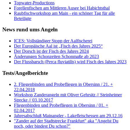
Topwater-Productions
Forellenfischen am Mittleren Ausee bei Habichtsthal
Raubfischworkshop am Main - ein schöner Tag für alle
Beteiligte
News rund ums Angeln
ICES: Vollständiger Stopp der Aalfischerei
Der Europäische Aal ist „Fisch des Jahres 2025“
Der Dorsch ist der Fisch des Jahres 2024
Änderungen Schonzeiten Schonmaße ab 2023
Der Flussbarsch (Perca fluviatilis) wird Fisch des Jahres 2023
Tests/Angelberichte
2. Fliegenbinden und Probefliegen in Obersinn / 21. +
22.04.2018
Workshop Zanderangeln mit Oliver Gehrsitz // Steinheimer
Strecke // 03.10.2017
Fliegenbinden und Probefliegen in Obersinn / 01. +
02.04.2017
Jahresabschluß Mainangler - Lakefleischessen am 29.12.16
"Zander auf der Stadtstrecke Frankfurt" aka "Angelst Du
noch, oder bindest Du schon?"