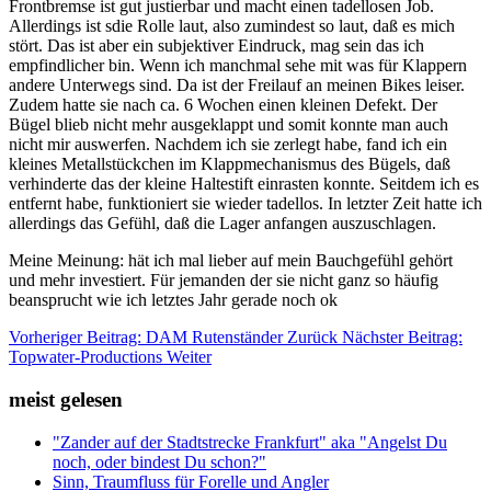
Frontbremse ist gut justierbar und macht einen tadellosen Job.
Allerdings ist sdie Rolle laut, also zumindest so laut, daß es mich
stört. Das ist aber ein subjektiver Eindruck, mag sein das ich
empfindlicher bin. Wenn ich manchmal sehe mit was für Klappern
andere Unterwegs sind. Da ist der Freilauf an meinen Bikes leiser.
Zudem hatte sie nach ca. 6 Wochen einen kleinen Defekt. Der
Bügel blieb nicht mehr ausgeklappt und somit konnte man auch
nicht mir auswerfen. Nachdem ich sie zerlegt habe, fand ich ein
kleines Metallstückchen im Klappmechanismus des Bügels, daß
verhinderte das der kleine Haltestift einrasten konnte. Seitdem ich es
entfernt habe, funktioniert sie wieder tadellos. In letzter Zeit hatte ich
allerdings das Gefühl, daß die Lager anfangen auszuschlagen.
Meine Meinung: hät ich mal lieber auf mein Bauchgefühl gehört
und mehr investiert. Für jemanden der sie nicht ganz so häufig
beansprucht wie ich letztes Jahr gerade noch ok
Vorheriger Beitrag: DAM Rutenständer
Zurück
Nächster Beitrag:
Topwater-Productions
Weiter
meist gelesen
"Zander auf der Stadtstrecke Frankfurt" aka "Angelst Du
noch, oder bindest Du schon?"
Sinn, Traumfluss für Forelle und Angler