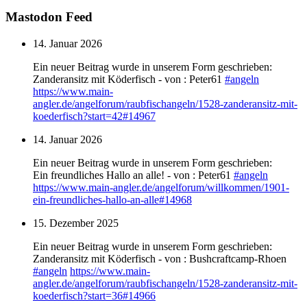
Mastodon Feed
14. Januar 2026
Ein neuer Beitrag wurde in unserem Form geschrieben:
Zanderansitz mit Köderfisch - von : Peter61
#
angeln
https://www.
main-
angler.de/angelforum/raub
fischangeln/1528-zanderansitz-mit-
koederfisch?start=42#14967
14. Januar 2026
Ein neuer Beitrag wurde in unserem Form geschrieben:
Ein freundliches Hallo an alle! - von : Peter61
#
angeln
https://www.
main-angler.de/angelforum/will
kommen/1901-
ein-freundliches-hallo-an-alle#14968
15. Dezember 2025
Ein neuer Beitrag wurde in unserem Form geschrieben:
Zanderansitz mit Köderfisch - von : Bushcraftcamp-Rhoen
#
angeln
https://www.
main-
angler.de/angelforum/raub
fischangeln/1528-zanderansitz-mit-
koederfisch?start=36#14966