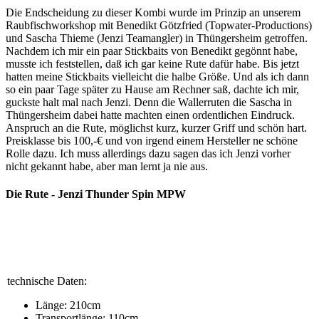
Die Endscheidung zu dieser Kombi wurde im Prinzip an unserem
Raubfischworkshop mit Benedikt Götzfried (Topwater-Productions)
und Sascha Thieme (Jenzi Teamangler) in Thüngersheim getroffen.
Nachdem ich mir ein paar Stickbaits von Benedikt gegönnt habe,
musste ich feststellen, daß ich gar keine Rute dafür habe. Bis jetzt
hatten meine Stickbaits vielleicht die halbe Größe. Und als ich dann
so ein paar Tage später zu Hause am Rechner saß, dachte ich mir,
guckste halt mal nach Jenzi. Denn die Wallerruten die Sascha in
Thüngersheim dabei hatte machten einen ordentlichen Eindruck.
Anspruch an die Rute, möglichst kurz, kurzer Griff und schön hart.
Preisklasse bis 100,-€ und von irgend einem Hersteller ne schöne
Rolle dazu. Ich muss allerdings dazu sagen das ich Jenzi vorher
nicht gekannt habe, aber man lernt ja nie aus.
Die Rute - Jenzi Thunder Spin MPW
technische Daten:
Länge: 210cm
Transportlänge: 110cm