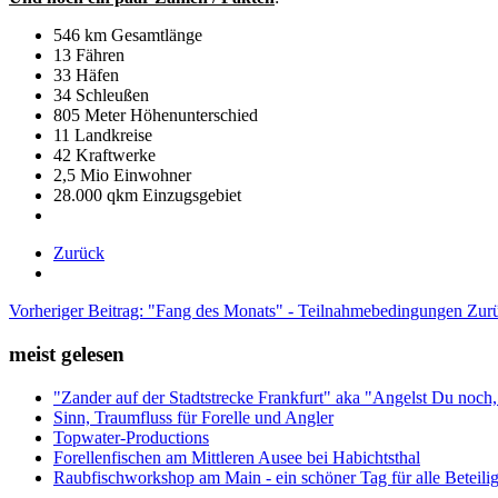
546 km Gesamtlänge
13 Fähren
33 Häfen
34 Schleußen
805 Meter Höhenunterschied
11 Landkreise
42 Kraftwerke
2,5 Mio Einwohner
28.000 qkm Einzugsgebiet
Zurück
Vorheriger Beitrag: "Fang des Monats" - Teilnahmebedingungen
Zur
meist gelesen
"Zander auf der Stadtstrecke Frankfurt" aka "Angelst Du noch
Sinn, Traumfluss für Forelle und Angler
Topwater-Productions
Forellenfischen am Mittleren Ausee bei Habichtsthal
Raubfischworkshop am Main - ein schöner Tag für alle Beteilig