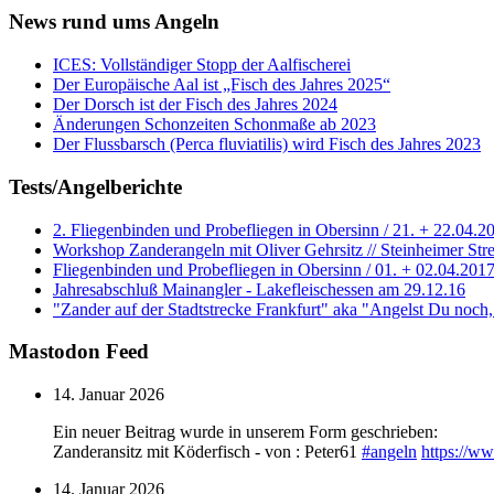
News rund ums Angeln
ICES: Vollständiger Stopp der Aalfischerei
Der Europäische Aal ist „Fisch des Jahres 2025“
Der Dorsch ist der Fisch des Jahres 2024
Änderungen Schonzeiten Schonmaße ab 2023
Der Flussbarsch (Perca fluviatilis) wird Fisch des Jahres 2023
Tests/Angelberichte
2. Fliegenbinden und Probefliegen in Obersinn / 21. + 22.04.2
Workshop Zanderangeln mit Oliver Gehrsitz // Steinheimer Stre
Fliegenbinden und Probefliegen in Obersinn / 01. + 02.04.201
Jahresabschluß Mainangler - Lakefleischessen am 29.12.16
"Zander auf der Stadtstrecke Frankfurt" aka "Angelst Du noch
Mastodon Feed
14. Januar 2026
Ein neuer Beitrag wurde in unserem Form geschrieben:
Zanderansitz mit Köderfisch - von : Peter61
#
angeln
https://w
14. Januar 2026