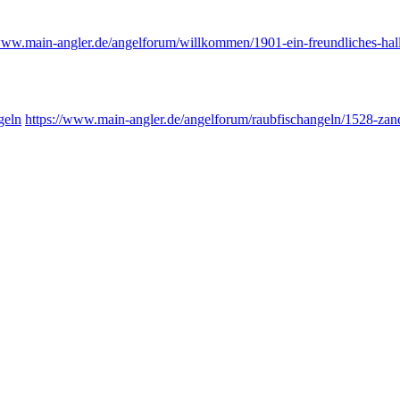
/www.
main-angler.de/angelforum/will
kommen/1901-ein-freundliches-hal
geln
https://www.
main-angler.de/angelforum/raub
fischangeln/1528-zan