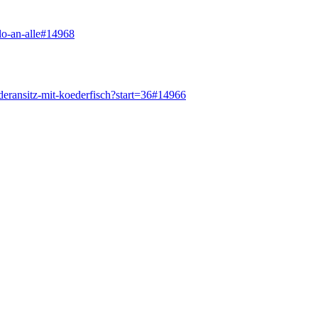
lo-an-alle#14968
deransitz-mit-koederfisch?start=36#14966