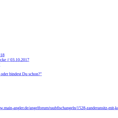
018
cke // 03.10.2017
7
, oder bindest Du schon?"
ww.
main-angler.de/angelforum/raub
fischangeln/1528-zanderansitz-mit-