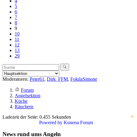
4
5
6
7
8
9
10
11
12
13
29
Moderatoren:
Peter61
,
Dirk_FFM
,
FokilaSimone
Forum
Angelsektion
Küche
Räuchern
Ladezeit der Seite: 0.455 Sekunden
Powered by
Kunena Forum
News rund ums Angeln