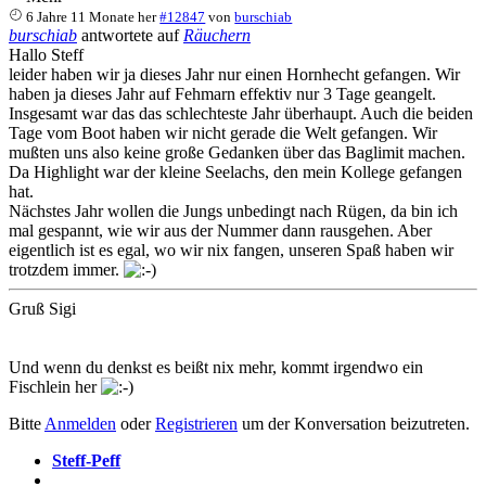
6 Jahre 11 Monate her
#12847
von
burschiab
burschiab
antwortete auf
Räuchern
Hallo Steff
leider haben wir ja dieses Jahr nur einen Hornhecht gefangen. Wir
haben ja dieses Jahr auf Fehmarn effektiv nur 3 Tage geangelt.
Insgesamt war das das schlechteste Jahr überhaupt. Auch die beiden
Tage vom Boot haben wir nicht gerade die Welt gefangen. Wir
mußten uns also keine große Gedanken über das Baglimit machen.
Da Highlight war der kleine Seelachs, den mein Kollege gefangen
hat.
Nächstes Jahr wollen die Jungs unbedingt nach Rügen, da bin ich
mal gespannt, wie wir aus der Nummer dann rausgehen. Aber
eigentlich ist es egal, wo wir nix fangen, unseren Spaß haben wir
trotzdem immer.
Gruß Sigi
Und wenn du denkst es beißt nix mehr, kommt irgendwo ein
Fischlein her
Bitte
Anmelden
oder
Registrieren
um der Konversation beizutreten.
Steff-Peff