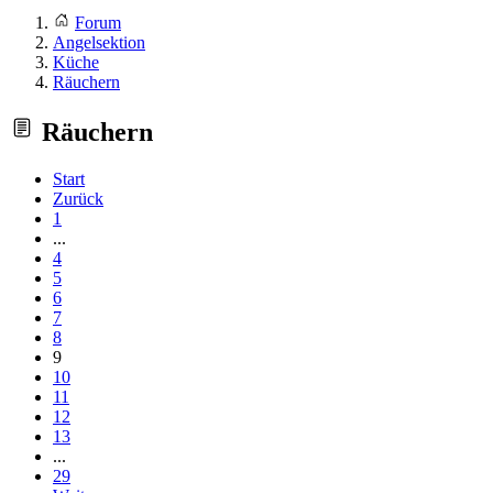
Forum
Angelsektion
Küche
Räuchern
Räuchern
Start
Zurück
1
...
4
5
6
7
8
9
10
11
12
13
...
29