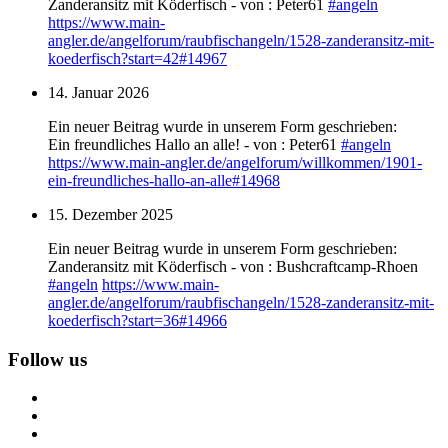
Zanderansitz mit Köderfisch - von : Peter61
#
angeln
https://www.
main-
angler.de/angelforum/raub
fischangeln/1528-zanderansitz-mit-
koederfisch?start=42#14967
14. Januar 2026
Ein neuer Beitrag wurde in unserem Form geschrieben:
Ein freundliches Hallo an alle! - von : Peter61
#
angeln
https://www.
main-angler.de/angelforum/will
kommen/1901-
ein-freundliches-hallo-an-alle#14968
15. Dezember 2025
Ein neuer Beitrag wurde in unserem Form geschrieben:
Zanderansitz mit Köderfisch - von : Bushcraftcamp-Rhoen
#
angeln
https://www.
main-
angler.de/angelforum/raub
fischangeln/1528-zanderansitz-mit-
koederfisch?start=36#14966
Follow us