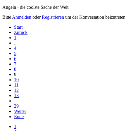
Angeln - die coolste Sache der Welt
Bitte
Anmelden
oder
Registrieren
um der Konversation beizutreten.
Start
Zurück
1
...
4
5
6
7
8
9
10
11
12
13
...
29
Weiter
Ende
1