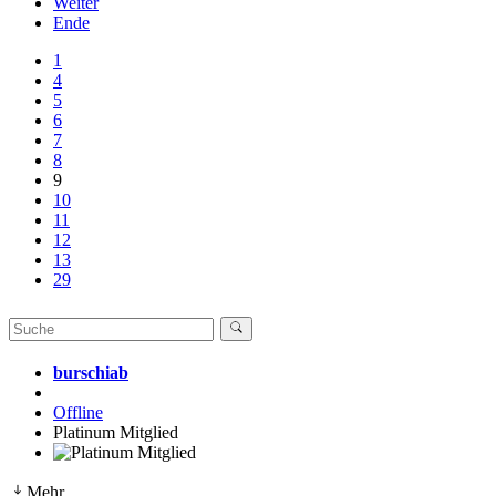
Weiter
Ende
1
4
5
6
7
8
9
10
11
12
13
29
burschiab
Offline
Platinum Mitglied
Mehr